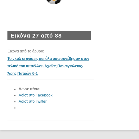
Εικόνα 27 από 88
Εικόνα από το άρθρο:
Το γκολ οι φάσεις και όλα όσα συνέβησαν στον
τελικό του κυπέλλου Αχαΐας Παναιγιάλειος-
Άρης Πατρών 0-1
Δώσε πάσα:
Ασίστ στο Facebook
Ασίστ στο Twitter