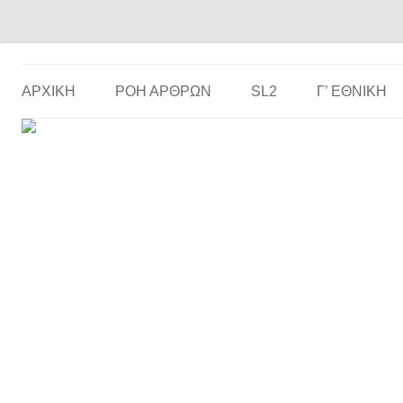
Το ερασιτεχνικό ποδόσφαιρο στην… οθόνη σου!
the match
ΑΡΧΙΚΗ
ΡΟΗ ΑΡΘΡΩΝ
SL2
Γ’ ΕΘΝΙΚΉ