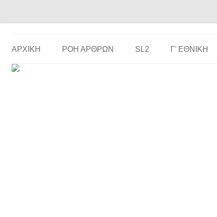
Το ερασιτεχνικό ποδόσφαιρο στην… οθόνη σου!
the match
ΑΡΧΙΚΗ
ΡΟΗ ΑΡΘΡΩΝ
SL2
Γ’ ΕΘΝΙΚΉ