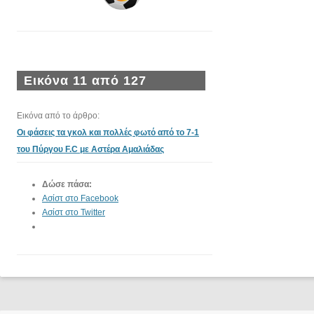
Εικόνα 11 από 127
Εικόνα από το άρθρο:
Οι φάσεις τα γκολ και πολλές φωτό από το 7-1
του Πύργου F.C με Αστέρα Αμαλιάδας
Δώσε πάσα:
Ασίστ στο Facebook
Ασίστ στο Twitter