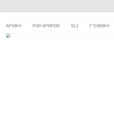
Το ερασιτεχνικό ποδόσφαιρο στην… οθόνη σου!
the match
ΑΡΧΙΚΗ
ΡΟΗ ΑΡΘΡΩΝ
SL2
Γ’ ΕΘΝΙΚΉ