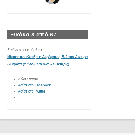
Εικόνα 8 από 67
Εικόνα από το άρθρο:
Νίκησε και ελπίζει ο Ατρόμητος, 5-2 την Αιγείρα
/ Ακράτα (φωτο-βίντεο-συνεντεύξεις)
Δώσε πάσα:
Ασίστ στο Facebook
Ασίστ στο Twitter