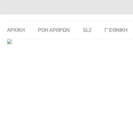
Το ερασιτεχνικό ποδόσφαιρο στην… οθόνη σου!
the match
ΑΡΧΙΚΗ
ΡΟΗ ΑΡΘΡΩΝ
SL2
Γ’ ΕΘΝΙΚΉ