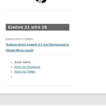
Εικόνα 21 από 28
Εικόνα από το άρθρο:
Τεράστιο διπλό Αχαϊκής 0-1 στα Προσφυγικά το
Πάτραι (βίντεο φωτό)
Δώσε πάσα:
Ασίστ στο Facebook
Ασίστ στο Twitter