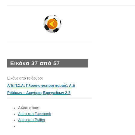
Εικόνα 37 από 57
Εικόνα από το άρθρο:
A’ Ε Π.Σ.Α: Πλούσιο φωτορεπορτάζ: Α.Ε
Ροϊτίκων – Διαγόρας Βραχνεΐκων 2-3
Δώσε πάσα:
Ασίστ στο Facebook
Ασίστ στο Twitter