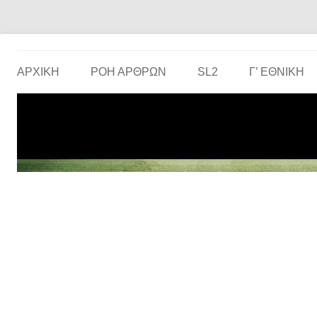
Το ερασιτεχνικό ποδόσφαιρο στην… οθόνη σου!
the match
ΑΡΧΙΚΗ
ΡΟΗ ΑΡΘΡΩΝ
SL2
Γ’ ΕΘΝΙΚΉ