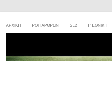
Το ερασιτεχνικό ποδόσφαιρο στην… οθόνη σου!
the match
ΑΡΧΙΚΗ
ΡΟΗ ΑΡΘΡΩΝ
SL2
Γ’ ΕΘΝΙΚΉ