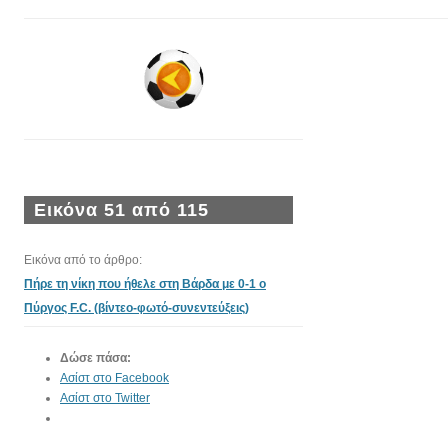
Εικόνα 51 από 115
Εικόνα από το άρθρο:
Πήρε τη νίκη που ήθελε στη Βάρδα με 0-1 ο
Πύργος F.C. (βίντεο-φωτό-συνεντεύξεις)
Δώσε πάσα:
Ασίστ στο Facebook
Ασίστ στο Twitter