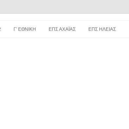
Μετάβαση σε περιεχόμενο
2
Γ’ ΕΘΝΙΚΉ
ΕΠΣ ΑΧΑΪ́ΑΣ
ΕΠΣ ΗΛΕΊΑΣ