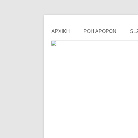
Το ερασιτεχνικό ποδόσφαιρο στην… οθόνη σου!
the match
ΑΡΧΙΚΗ
ΡΟΗ ΑΡΘΡΩΝ
SL