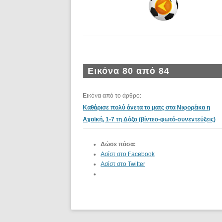
Εικόνα 80 από 84
Εικόνα από το άρθρο:
Καθάρισε πολύ άνετα το ματς στα Νιφορέικα η
Αχαϊκή, 1-7 τη Δόξα (βίντεο-φωτό-συνεντεύξεις)
Δώσε πάσα:
Ασίστ στο Facebook
Ασίστ στο Twitter