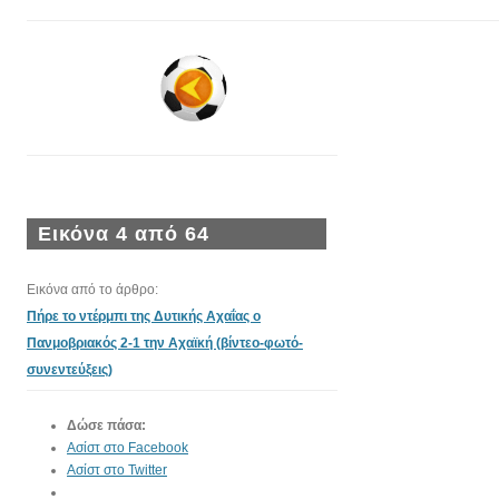
Εικόνα 4 από 64
Εικόνα από το άρθρο:
Πήρε το ντέρμπι της Δυτικής Αχαΐας ο
Πανμοβριακός 2-1 την Αχαϊκή (βίντεο-φωτό-
συνεντεύξεις)
Δώσε πάσα:
Ασίστ στο Facebook
Ασίστ στο Twitter