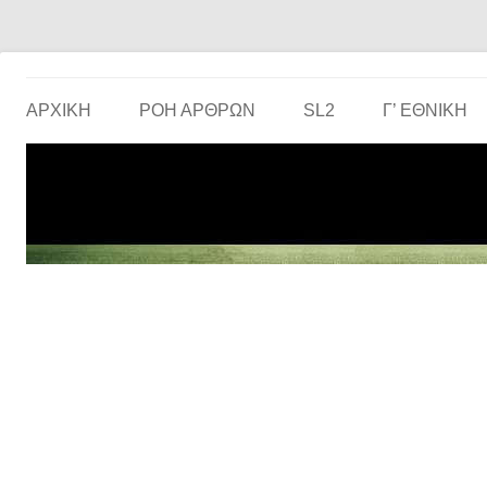
Το ερασιτεχνικό ποδόσφαιρο στην… οθόνη σου!
the match
ΑΡΧΙΚΗ
ΡΟΗ ΑΡΘΡΩΝ
SL2
Γ’ ΕΘΝΙΚΉ