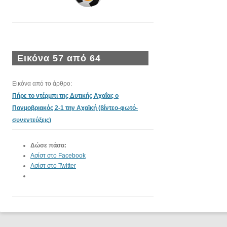
Εικόνα 57 από 64
Εικόνα από το άρθρο:
Πήρε το ντέρμπι της Δυτικής Αχαΐας ο
Πανμοβριακός 2-1 την Αχαϊκή (βίντεο-φωτό-
συνεντεύξεις)
Δώσε πάσα:
Ασίστ στο Facebook
Ασίστ στο Twitter