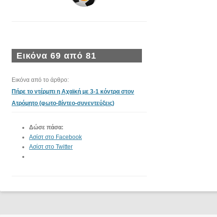
Εικόνα 69 από 81
Εικόνα από το άρθρο:
Πήρε το ντέρμπι η Αχαϊκή με 3-1 κόντρα στον
Ατρόμητο (φωτο-βίντεο-συνεντεύξεις)
Δώσε πάσα:
Ασίστ στο Facebook
Ασίστ στο Twitter