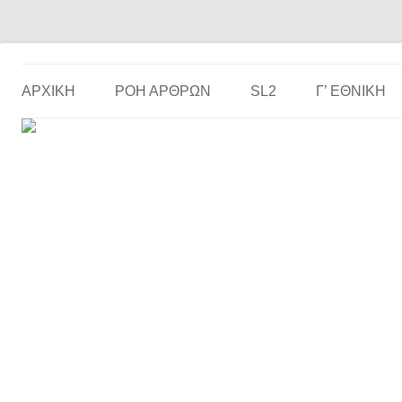
Το ερασιτεχνικό ποδόσφαιρο στην… οθόνη σου!
the match
ΑΡΧΙΚΗ
ΡΟΗ ΑΡΘΡΩΝ
SL2
Γ’ ΕΘΝΙΚΉ