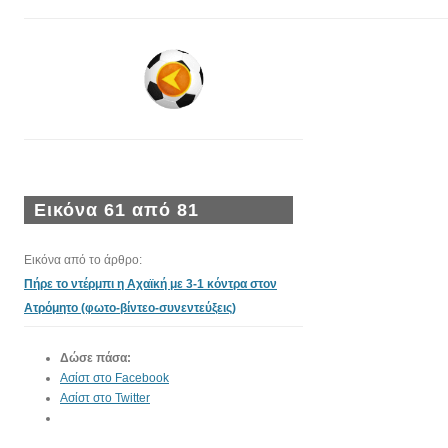
Εικόνα 61 από 81
Εικόνα από το άρθρο:
Πήρε το ντέρμπι η Αχαϊκή με 3-1 κόντρα στον
Ατρόμητο (φωτο-βίντεο-συνεντεύξεις)
Δώσε πάσα:
Ασίστ στο Facebook
Ασίστ στο Twitter