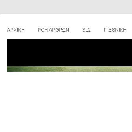
Το ερασιτεχνικό ποδόσφαιρο στην… οθόνη σου!
the match
ΑΡΧΙΚΗ
ΡΟΗ ΑΡΘΡΩΝ
SL2
Γ’ ΕΘΝΙΚΉ