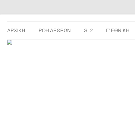
Το ερασιτεχνικό ποδόσφαιρο στην… οθόνη σου!
the match
ΑΡΧΙΚΗ
ΡΟΗ ΑΡΘΡΩΝ
SL2
Γ’ ΕΘΝΙΚΉ