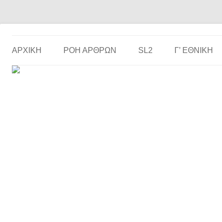
Το ερασιτεχνικό ποδόσφαιρο στην… οθόνη σου!
the match
ΑΡΧΙΚΗ
ΡΟΗ ΑΡΘΡΩΝ
SL2
Γ’ ΕΘΝΙΚΉ