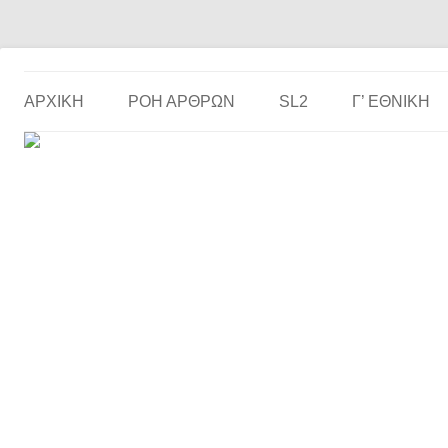
Το ερασιτεχνικό ποδόσφαιρο στην… οθόνη σου!
the match
ΑΡΧΙΚΗ
ΡΟΗ ΑΡΘΡΩΝ
SL2
Γ’ ΕΘΝΙΚΉ