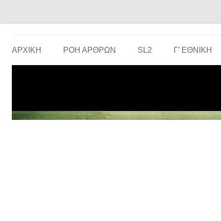
Το ερασιτεχνικό ποδόσφαιρο στην… οθόνη σου!
the match
ΑΡΧΙΚΗ
ΡΟΗ ΑΡΘΡΩΝ
SL2
Γ’ ΕΘΝΙΚΉ