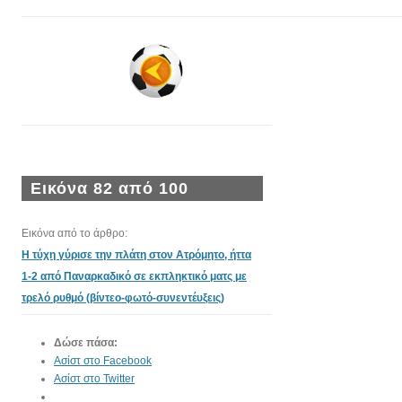
Εικόνα 82 από 100
Εικόνα από το άρθρο:
Η τύχη γύρισε την πλάτη στον Ατρόμητο, ήττα
1-2 από Παναρκαδικό σε εκπληκτικό ματς με
τρελό ρυθμό (βίντεο-φωτό-συνεντέυξεις)
Δώσε πάσα:
Ασίστ στο Facebook
Ασίστ στο Twitter