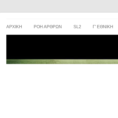
Το ερασιτεχνικό ποδόσφαιρο στην… οθόνη σου!
the match
ΑΡΧΙΚΗ
ΡΟΗ ΑΡΘΡΩΝ
SL2
Γ’ ΕΘΝΙΚΉ