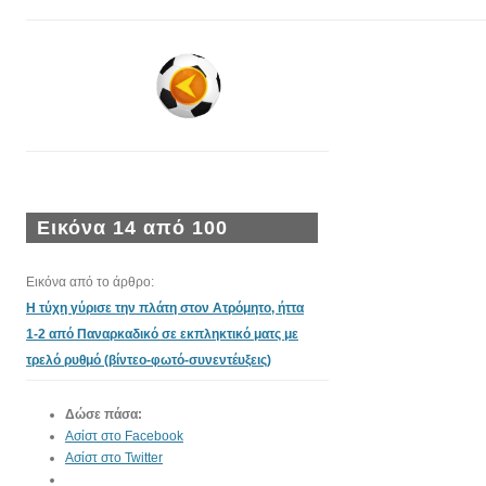
Εικόνα 14 από 100
Εικόνα από το άρθρο:
Η τύχη γύρισε την πλάτη στον Ατρόμητο, ήττα
1-2 από Παναρκαδικό σε εκπληκτικό ματς με
τρελό ρυθμό (βίντεο-φωτό-συνεντέυξεις)
Δώσε πάσα:
Ασίστ στο Facebook
Ασίστ στο Twitter