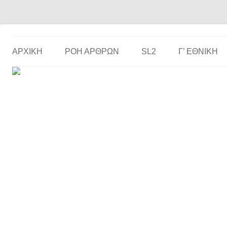
Το ερασιτεχνικό ποδόσφαιρο στην… οθόνη σου!
the match
ΑΡΧΙΚΗ
ΡΟΗ ΑΡΘΡΩΝ
SL2
Γ’ ΕΘΝΙΚΉ