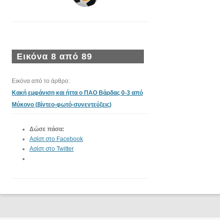
Εικόνα 8 από 89
Εικόνα από το άρθρο:
Κακή εμφάνιση και ήττα ο ΠΑΟ Βάρδας 0-3 από
Μύκονο (βίντεο-φωτό-συνεντεύξεις)
Δώσε πάσα:
Ασίστ στο Facebook
Ασίστ στο Twitter