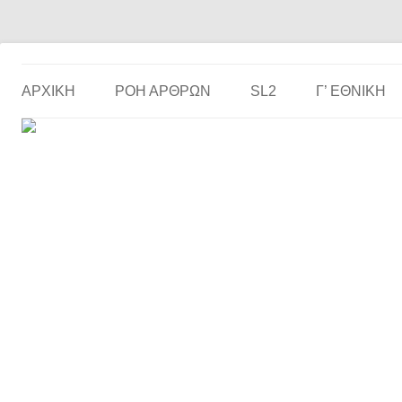
Το ερασιτεχνικό ποδόσφαιρο στην… οθόνη σου!
the match
ΑΡΧΙΚΗ
ΡΟΗ ΑΡΘΡΩΝ
SL2
Γ’ ΕΘΝΙΚΉ