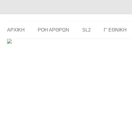
Το ερασιτεχνικό ποδόσφαιρο στην… οθόνη σου!
the match
ΑΡΧΙΚΗ
ΡΟΗ ΑΡΘΡΩΝ
SL2
Γ’ ΕΘΝΙΚΉ