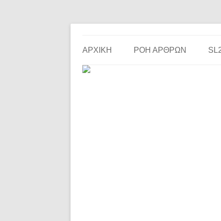
Το ερασιτεχνικό ποδόσφαιρο στην… οθόνη σου!
the match
ΑΡΧΙΚΗ
ΡΟΗ ΑΡΘΡΩΝ
SL