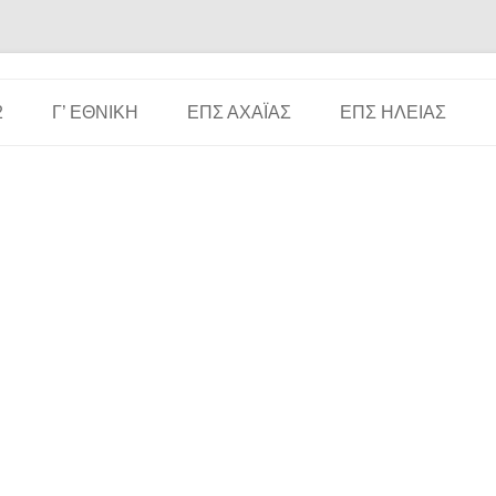
Μετάβαση σε περιεχόμενο
2
Γ’ ΕΘΝΙΚΉ
ΕΠΣ ΑΧΑΪ́ΑΣ
ΕΠΣ ΗΛΕΊΑΣ