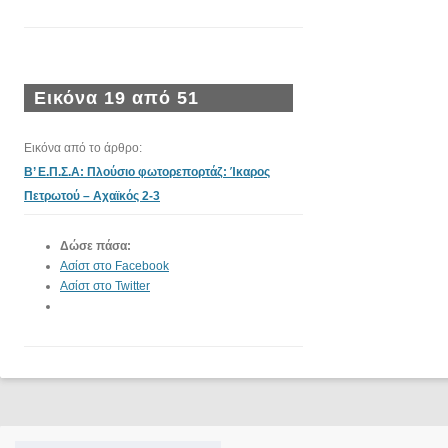
Εικόνα 19 από 51
Εικόνα από το άρθρο:
Β’ Ε.Π.Σ.Α: Πλούσιο φωτορεπορτάζ: Ίκαρος
Πετρωτού – Αχαϊκός 2-3
Δώσε πάσα:
Ασίστ στο Facebook
Ασίστ στο Twitter