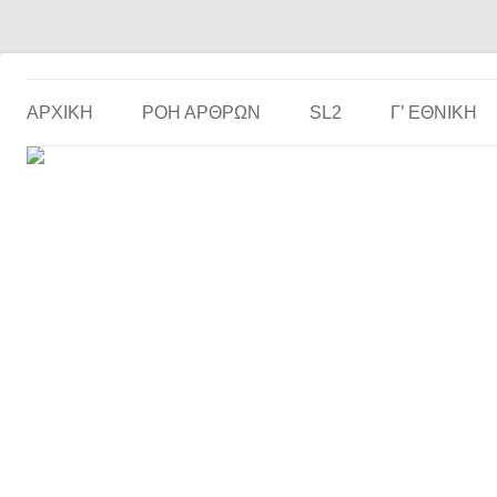
Το ερασιτεχνικό ποδόσφαιρο στην… οθόνη σου!
the match
ΑΡΧΙΚΗ
ΡΟΗ ΑΡΘΡΩΝ
SL2
Γ’ ΕΘΝΙΚΉ