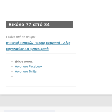
Εικόνα 77 από 84
Εικόνα από το άρθρο:
Β’ Εθνική Γυναικών: Ίκαρος Πετρωτού – Δόξα
Πηγαδακίων 2-0 (βίντεο-φωτό)
Δώσε πάσα:
Ασίστ στο Facebook
Ασίστ στο Twitter