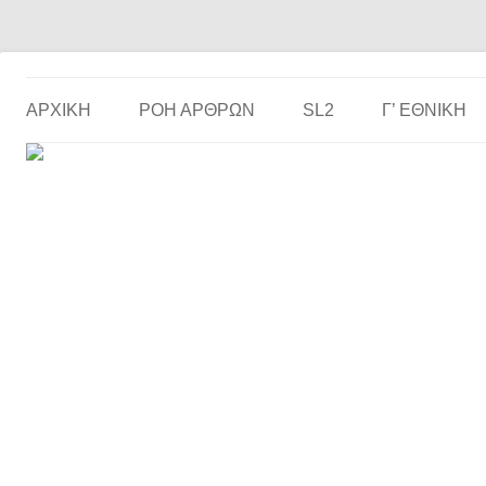
Το ερασιτεχνικό ποδόσφαιρο στην… οθόνη σου!
the match
ΑΡΧΙΚΗ
ΡΟΗ ΑΡΘΡΩΝ
SL2
Γ’ ΕΘΝΙΚΉ