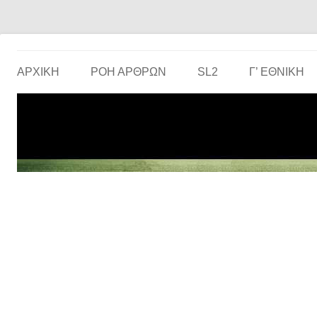
Το ερασιτεχνικό ποδόσφαιρο στην… οθόνη σου!
the match
ΑΡΧΙΚΗ
ΡΟΗ ΑΡΘΡΩΝ
SL2
Γ’ ΕΘΝΙΚΉ