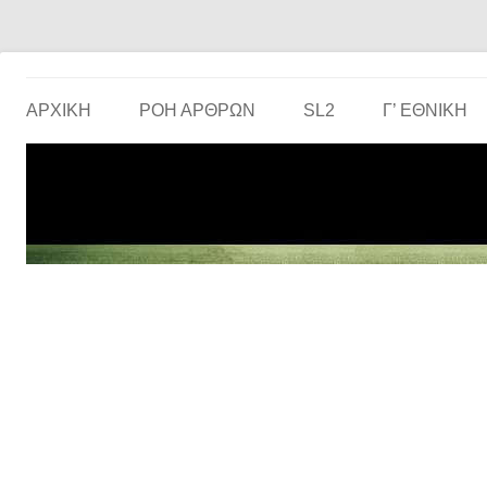
Το ερασιτεχνικό ποδόσφαιρο στην… οθόνη σου!
the match
ΑΡΧΙΚΗ
ΡΟΗ ΑΡΘΡΩΝ
SL2
Γ’ ΕΘΝΙΚΉ