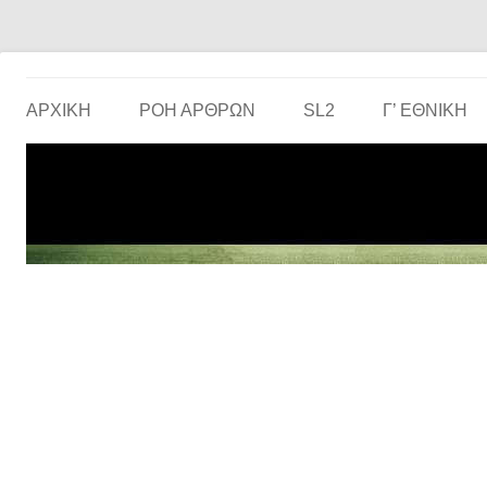
Το ερασιτεχνικό ποδόσφαιρο στην… οθόνη σου!
the match
ΑΡΧΙΚΗ
ΡΟΗ ΑΡΘΡΩΝ
SL2
Γ’ ΕΘΝΙΚΉ