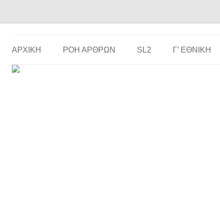
Το ερασιτεχνικό ποδόσφαιρο στην… οθόνη σου!
the match
ΑΡΧΙΚΗ
ΡΟΗ ΑΡΘΡΩΝ
SL2
Γ’ ΕΘΝΙΚΉ