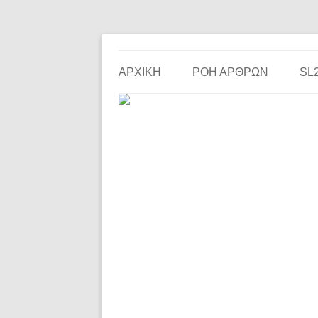
Το ερασιτεχνικό ποδόσφαιρο στην… οθόνη σου!
the match
ΑΡΧΙΚΗ
ΡΟΗ ΑΡΘΡΩΝ
SL