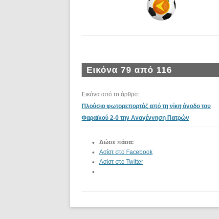
Εικόνα 79 από 116
Εικόνα από το άρθρο:
Πλούσιο φωτορεπορτάζ από τη νίκη άνοδο του
Φαραϊκού 2-0 την Αναγέννηση Πατρών
Δώσε πάσα:
Ασίστ στο Facebook
Ασίστ στο Twitter