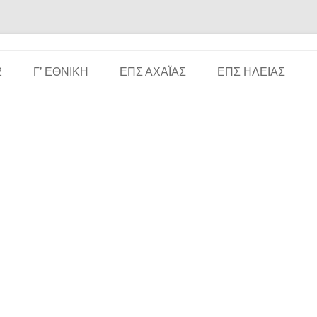
Μετάβαση σε περιεχόμενο
2
Γ’ ΕΘΝΙΚΉ
ΕΠΣ ΑΧΑΪ́ΑΣ
ΕΠΣ ΗΛΕΊΑΣ