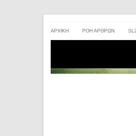
Το ερασιτεχνικό ποδόσφαιρο στην… οθόνη σου!
the match
ΑΡΧΙΚΗ
ΡΟΗ ΑΡΘΡΩΝ
SL