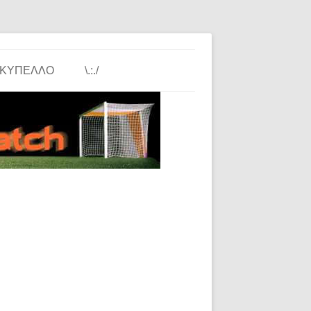
ΚΎΠΕΛΛΟ
\.:./