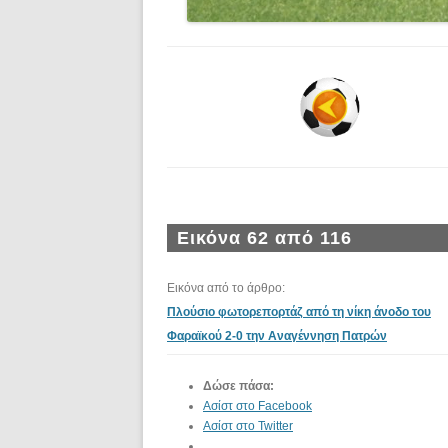
Εικόνα 62 από 116
Εικόνα από το άρθρο:
Πλούσιο φωτορεπορτάζ από τη νίκη άνοδο του
Φαραϊκού 2-0 την Αναγέννηση Πατρών
Δώσε πάσα:
Ασίστ στο Facebook
Ασίστ στο Twitter