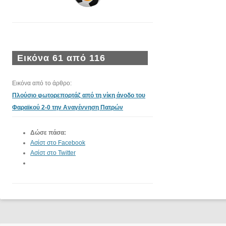
Εικόνα 61 από 116
Εικόνα από το άρθρο:
Πλούσιο φωτορεπορτάζ από τη νίκη άνοδο του
Φαραϊκού 2-0 την Αναγέννηση Πατρών
Δώσε πάσα:
Ασίστ στο Facebook
Ασίστ στο Twitter