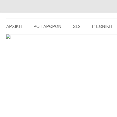
Το ερασιτεχνικό ποδόσφαιρο στην… οθόνη σου!
the match
ΑΡΧΙΚΗ
ΡΟΗ ΑΡΘΡΩΝ
SL2
Γ’ ΕΘΝΙΚΉ