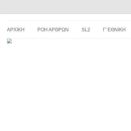
Το ερασιτεχνικό ποδόσφαιρο στην… οθόνη σου!
the match
ΑΡΧΙΚΗ
ΡΟΗ ΑΡΘΡΩΝ
SL2
Γ’ ΕΘΝΙΚΉ