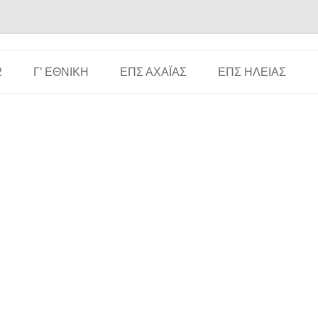
Μετάβαση σε περιεχόμενο
2
Γ’ ΕΘΝΙΚΉ
ΕΠΣ ΑΧΑΪ́ΑΣ
ΕΠΣ ΗΛΕΊΑΣ