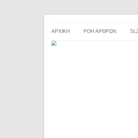
Το ερασιτεχνικό ποδόσφαιρο στην… οθόνη σου!
the match
ΑΡΧΙΚΗ
ΡΟΗ ΑΡΘΡΩΝ
SL