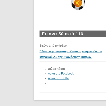
Εικόνα 50 από 116
Εικόνα από το άρθρο:
Πλούσιο φωτορεπορτάζ από τη νίκη άνοδο του
Φαραϊκού 2-0 την Αναγέννηση Πατρών
Δώσε πάσα:
Ασίστ στο Facebook
Ασίστ στο Twitter