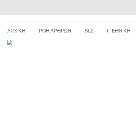
Το ερασιτεχνικό ποδόσφαιρο στην… οθόνη σου!
the match
ΑΡΧΙΚΗ
ΡΟΗ ΑΡΘΡΩΝ
SL2
Γ’ ΕΘΝΙΚΉ