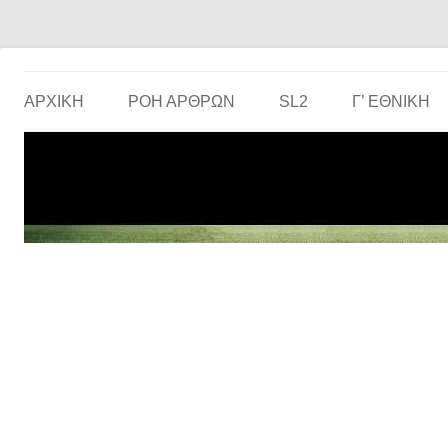
Το ερασιτεχνικό ποδόσφαιρο στην… οθόνη σου!
the match
ΑΡΧΙΚΗ
ΡΟΗ ΑΡΘΡΩΝ
SL2
Γ’ ΕΘΝΙΚΉ