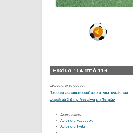
Εικόνα 114 από 116
Εικόνα από το άρθρο:
Πλούσιο φωτορεπορτάζ από τη νίκη άνοδο του
Φαραϊκού 2-0 την Αναγέννηση Πατρών
Δώσε πάσα:
Ασίστ στο Facebook
Ασίστ στο Twitter