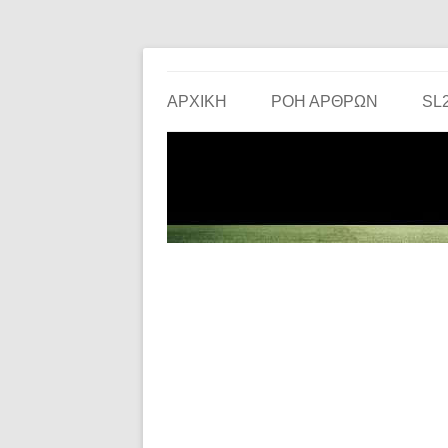
Το ερασιτεχνικό ποδόσφαιρο στην… οθόνη σου!
the match
ΑΡΧΙΚΗ
ΡΟΗ ΑΡΘΡΩΝ
SL