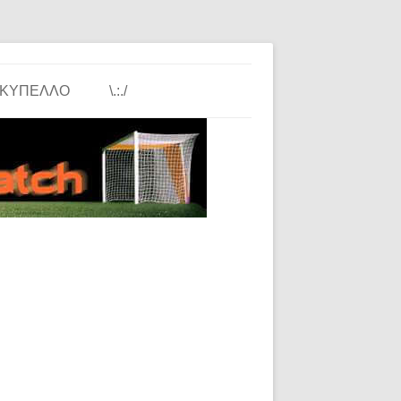
ΚΎΠΕΛΛΟ
\.:./