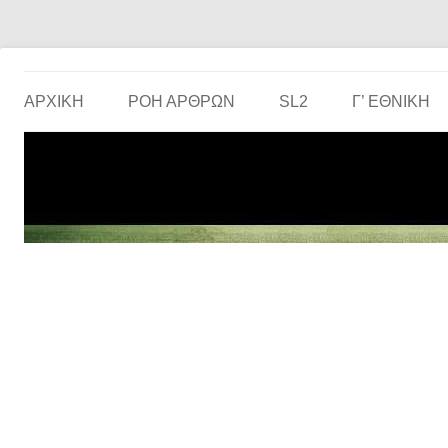
Το ερασιτεχνικό ποδόσφαιρο στην… οθόνη σου!
the match
ΑΡΧΙΚΗ
ΡΟΗ ΑΡΘΡΩΝ
SL2
Γ’ ΕΘΝΙΚΉ