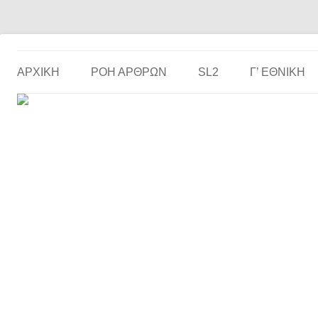
Το ερασιτεχνικό ποδόσφαιρο στην… οθόνη σου!
the match
ΑΡΧΙΚΗ
ΡΟΗ ΑΡΘΡΩΝ
SL2
Γ’ ΕΘΝΙΚΉ