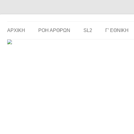
Το ερασιτεχνικό ποδόσφαιρο στην… οθόνη σου!
the match
ΑΡΧΙΚΗ
ΡΟΗ ΑΡΘΡΩΝ
SL2
Γ’ ΕΘΝΙΚΉ