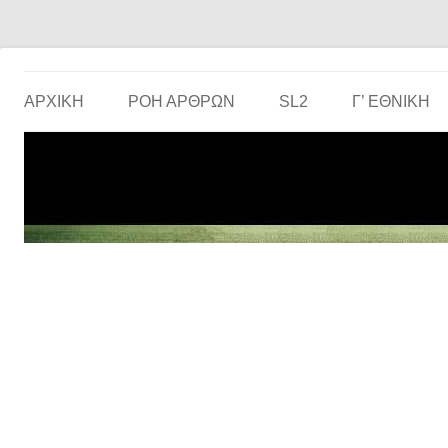
Το ερασιτεχνικό ποδόσφαιρο στην… οθόνη σου!
the match
ΑΡΧΙΚΗ
ΡΟΗ ΑΡΘΡΩΝ
SL2
Γ’ ΕΘΝΙΚΉ