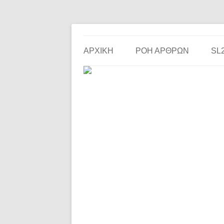
Το ερασιτεχνικό ποδόσφαιρο στην… οθόνη σου!
the match
ΑΡΧΙΚΗ
ΡΟΗ ΑΡΘΡΩΝ
SL