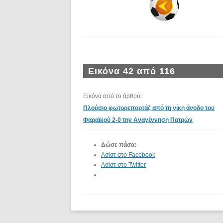
Εικόνα 42 από 116
Εικόνα από το άρθρο:
Πλούσιο φωτορεπορτάζ από τη νίκη άνοδο του
Φαραϊκού 2-0 την Αναγέννηση Πατρών
Δώσε πάσα:
Ασίστ στο Facebook
Ασίστ στο Twitter