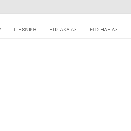
Μετάβαση σε περιεχόμενο
2
Γ’ ΕΘΝΙΚΉ
ΕΠΣ ΑΧΑΪ́ΑΣ
ΕΠΣ ΗΛΕΊΑΣ