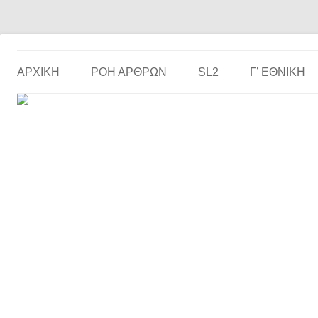
Το ερασιτεχνικό ποδόσφαιρο στην… οθόνη σου!
the match
ΑΡΧΙΚΗ
ΡΟΗ ΑΡΘΡΩΝ
SL2
Γ’ ΕΘΝΙΚΉ