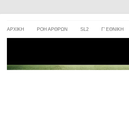
Το ερασιτεχνικό ποδόσφαιρο στην… οθόνη σου!
the match
ΑΡΧΙΚΗ
ΡΟΗ ΑΡΘΡΩΝ
SL2
Γ’ ΕΘΝΙΚΉ