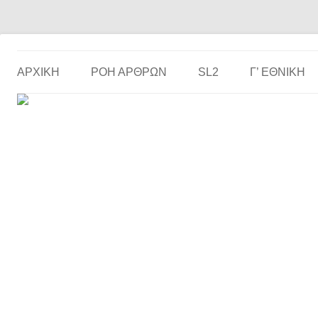
Το ερασιτεχνικό ποδόσφαιρο στην… οθόνη σου!
the match
ΑΡΧΙΚΗ
ΡΟΗ ΑΡΘΡΩΝ
SL2
Γ’ ΕΘΝΙΚΉ