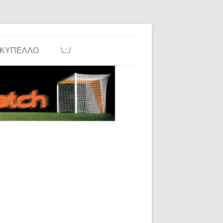
ΚΎΠΕΛΛΟ
\.:./