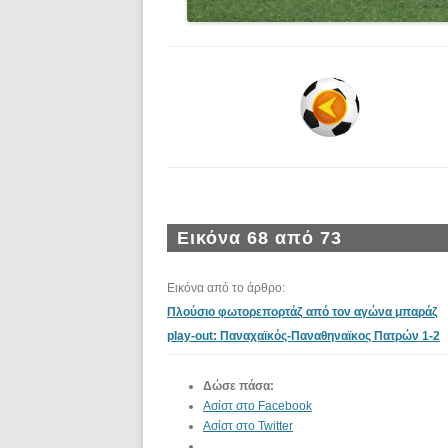
Εικόνα 68 από 73
Εικόνα από το άρθρο:
Πλούσιο φωτορεπορτάζ από τον αγώνα μπαράζ
play-out: Παναχαϊκός-Παναθηναϊκος Πατρών 1-2
Δώσε πάσα:
Ασίστ στο Facebook
Ασίστ στο Twitter