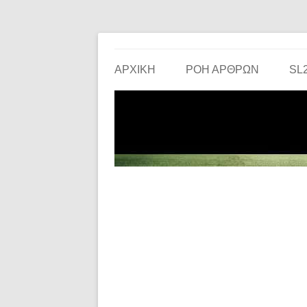
Το ερασιτεχνικό ποδόσφαιρο στην… οθόνη σου!
the match
ΑΡΧΙΚΗ
ΡΟΗ ΑΡΘΡΩΝ
SL