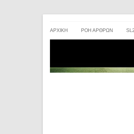
Το ερασιτεχνικό ποδόσφαιρο στην… οθόνη σου!
the match
ΑΡΧΙΚΗ
ΡΟΗ ΑΡΘΡΩΝ
SL