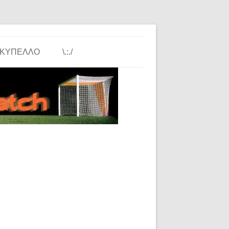
ΚΎΠΕΛΛΟ
\.:./