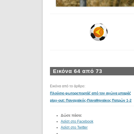
Εικόνα 64 από 73
Εικόνα από το άρθρο:
Πλούσιο φωτορεπορτάζ από τον αγώνα μπαράζ
play-out: Παναχαϊκός-Παναθηναϊκος Πατρών 1-2
Δώσε πάσα:
Ασίστ στο Facebook
Ασίστ στο Twitter