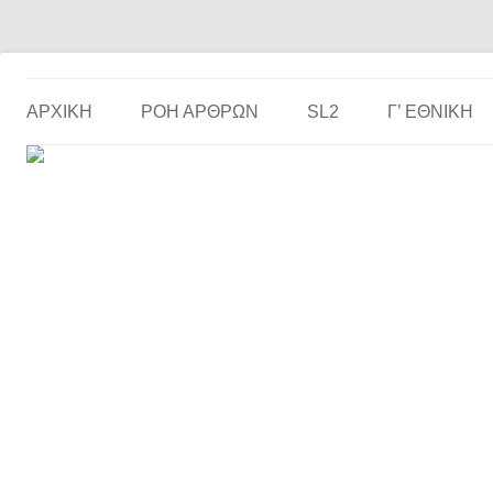
Το ερασιτεχνικό ποδόσφαιρο στην… οθόνη σου!
the match
ΑΡΧΙΚΗ
ΡΟΗ ΑΡΘΡΩΝ
SL2
Γ’ ΕΘΝΙΚΉ