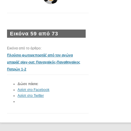
Εικόνα 59 από 73
Εικόνα από το άρθρο:
Πλούσιο φωτορεπορτάζ από τον αγώνα
μπαράζ play-out: Παναχαϊκός-Παναθηναϊκος
Πατρών 1-2
Δώσε πάσα:
Ασίστ στο Facebook
Ασίστ στο Twitter