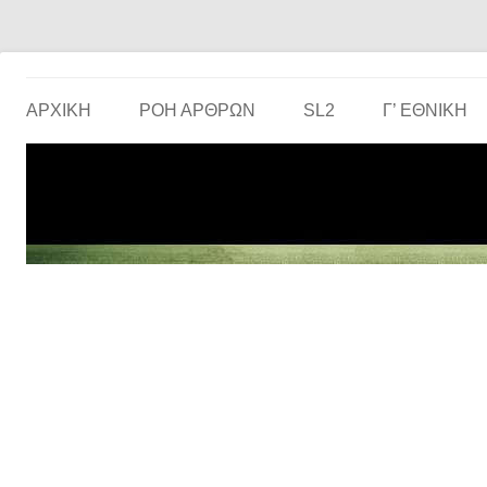
Το ερασιτεχνικό ποδόσφαιρο στην… οθόνη σου!
the match
ΑΡΧΙΚΗ
ΡΟΗ ΑΡΘΡΩΝ
SL2
Γ’ ΕΘΝΙΚΉ