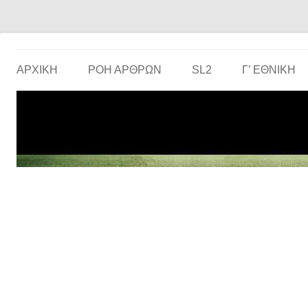
Το ερασιτεχνικό ποδόσφαιρο στην… οθόνη σου!
the match
ΑΡΧΙΚΗ
ΡΟΗ ΑΡΘΡΩΝ
SL2
Γ’ ΕΘΝΙΚΉ