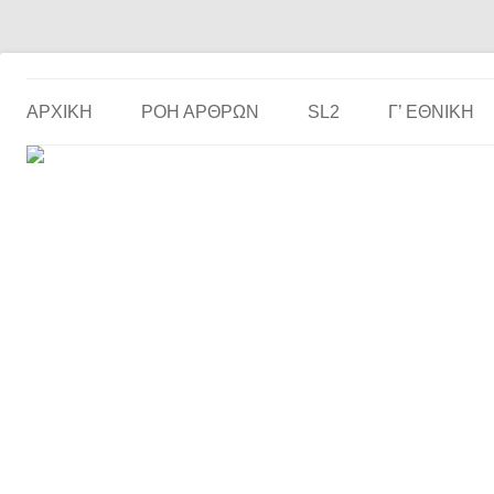
Το ερασιτεχνικό ποδόσφαιρο στην… οθόνη σου!
the match
ΑΡΧΙΚΗ
ΡΟΗ ΑΡΘΡΩΝ
SL2
Γ’ ΕΘΝΙΚΉ