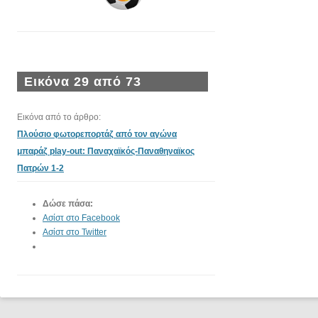
Εικόνα 29 από 73
Εικόνα από το άρθρο:
Πλούσιο φωτορεπορτάζ από τον αγώνα
μπαράζ play-out: Παναχαϊκός-Παναθηναϊκος
Πατρών 1-2
Δώσε πάσα:
Ασίστ στο Facebook
Ασίστ στο Twitter