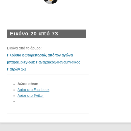
Εικόνα 20 από 73
Εικόνα από το άρθρο:
Πλούσιο φωτορεπορτάζ από τον αγώνα
μπαράζ play-out: Παναχαϊκός-Παναθηναϊκος
Πατρών 1-2
Δώσε πάσα:
Ασίστ στο Facebook
Ασίστ στο Twitter