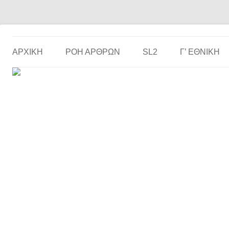
Το ερασιτεχνικό ποδόσφαιρο στην… οθόνη σου!
the match
ΑΡΧΙΚΗ
ΡΟΗ ΑΡΘΡΩΝ
SL2
Γ’ ΕΘΝΙΚΉ